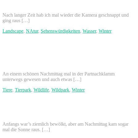
18.02.2018
Nach langer Zeit hab ich mal wieder die Kamera geschnappt und
ging raus […]
Landscape
,
NAtur
,
Sehenswürdigkeiten
,
Wasser
,
Winter
Partnachklamm, Garmisch-
Partenkirchen
25.01.2017
An einem schönen Nachmittag mal in der Partnachklamm
unterwegs gewesen und auch etwas […]
Tiere
,
Tierpark
,
Wildlife
,
Wildpark
,
Winter
Wildpark Poing
14.01.2017
Anfangs war’s ziemlich bewölkt, aber am Nachmittag kam sogar
mal die Sonne raus. […]