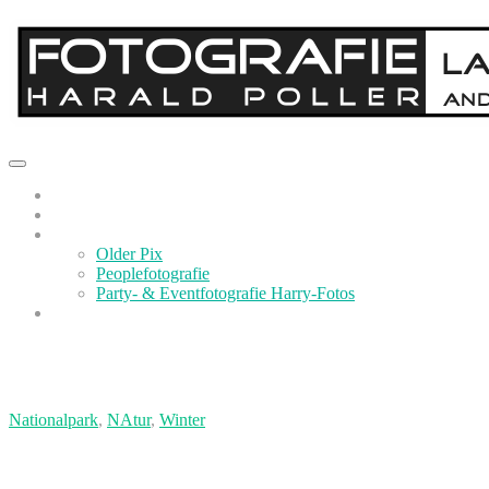
Startseite
Best Of…
Links
Older Pix
Peoplefotografie
Party- & Eventfotografie Harry-Fotos
Impressum
Schlagwort:
Schnee
Nationalpark
,
NAtur
,
Winter
Nationalpark Berchtesgadener Land